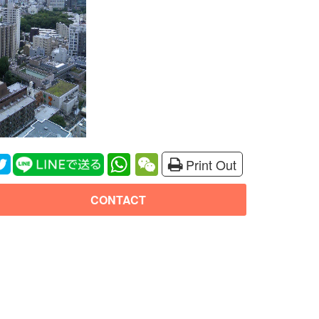
WhatsApp
WeChat
Print Out
CONTACT