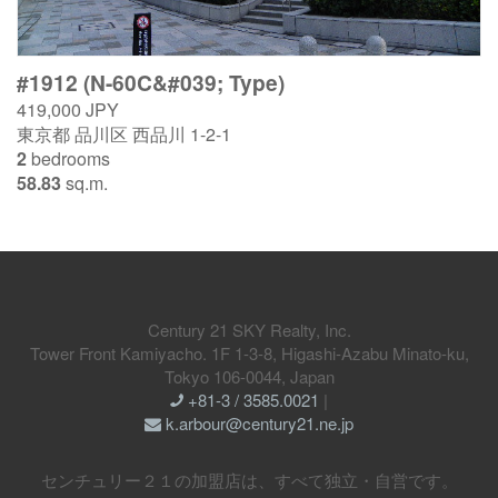
#1912 (N-60C&#039; Type)
419,000 JPY
東京都 品川区 西品川 1-2-1
2
bedrooms
58.83
sq.m.
Century 21 SKY Realty, Inc.
Tower Front Kamiyacho. 1F 1-3-8, Higashi-Azabu Minato-ku,
Tokyo 106-0044, Japan
+81-3 / 3585.0021
|
k.arbour@century21.ne.jp
センチュリー２１の加盟店は、すべて独立・自営です。