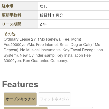
駐車場
なし
更新手数料
賃貸料 1 月分
リース期間
2 年
その他
Ordinary Lease 2Y. 1Mo Renewal Fee. Mgmt
Fee20000yen/Mo. Free Internet. Small Dog or Cat(+1Mo
Deposit). No Musical Instruments. Key(Facial Recognition
System). New Cylinder &amp; Key Installation Fee
33000yen. Ren Guarantee Company.
Features
オープンキッチン
フィットネスジム