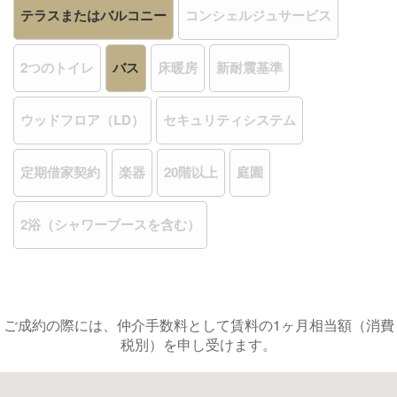
テラスまたはバルコニー
コンシェルジュサービス
2つのトイレ
バス
床暖房
新耐震基準
ウッドフロア（LD）
セキュリティシステム
定期借家契約
楽器
20階以上
庭園
2浴（シャワーブースを含む）
ご成約の際には、仲介手数料として賃料の1ヶ月相当額（消費
税別）を申し受けます。