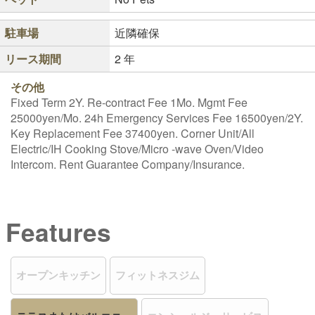
駐車場
近隣確保
リース期間
2 年
その他
Fixed Term 2Y. Re-contract Fee 1Mo. Mgmt Fee
25000yen/Mo. 24h Emergency Services Fee 16500yen/2Y.
Key Replacement Fee 37400yen. Corner Unit/All
Electric/IH Cooking Stove/Micro -wave Oven/Video
Intercom. Rent Guarantee Company/Insurance.
Features
オープンキッチン
フィットネスジム