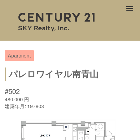
ナ
ビ
ゲ
ー
シ
ョ
ン
Apartment
パレロワイヤル南青山
#502
480,000
円
建築年月:
197803