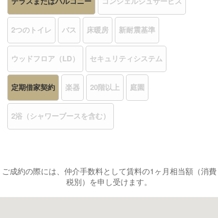
テラスまたはバルコニー
コンシェルジュサービス
2つのトイレ
バス
床暖房
新耐震基準
ウッドフロア（LD）
セキュリティシステム
定期借家契約
楽器
20階以上
庭園
2浴（シャワーブースを含む）
ご成約の際には、仲介手数料として賃料の1ヶ月相当額（消費
税別）を申し受けます。