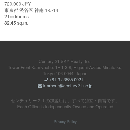
720,000 JPY
東京都 渋谷区 神南 1-5-14
2
bedrooms
82.45
sq.m.
Century 21 SKY Realty, Inc.
Tower Front Kamiyacho. 1F 1-3-8, Higashi-Azabu Minato-ku,
Tokyo 106-0044, Japan
+81-3 / 3585.0021
|
k.arbour@century21.ne.jp
センチュリー２１の加盟店は、すべて独立・自営です。
Each Office is Independently Owned and Operated
Privacy Policy